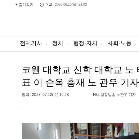
+ 즐겨찾기
2026.06.15(월) 22:02
전체기사
정치
행정·자치
사회·노동
코웬 대학교 신학 대학교 노 
표 이 순옥 총재 노 관우 기
입력 : 2023. 07.12(수) 16:28
Hks 행정방송 노관우 기자