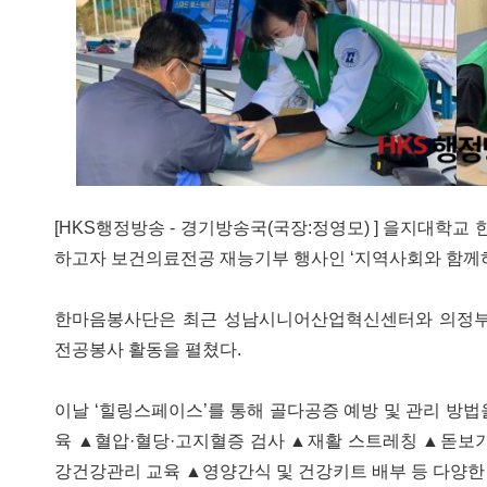
[HKS행정방송 - 경기방송국(국장:정영모) ] 을지대학
하고자 보건의료전공 재능기부 행사인 ‘지역사회와 함께
한마음봉사단은 최근 성남시니어산업혁신센터와 의정부
전공봉사 활동을 펼쳤다.
이날 ‘힐링스페이스’를 통해 골다공증 예방 및 관리 방
육 ▲혈압·혈당·고지혈증 검사 ▲재활 스트레칭 ▲돋보기
강건강관리 교육 ▲영양간식 및 건강키트 배부 등 다양한