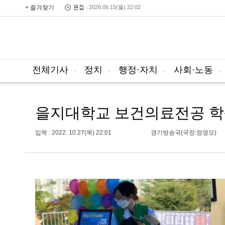
+ 즐겨찾기
2026.06.15(월) 22:02
전체기사
정치
행정·자치
사회·노동
을지대학교 보건의료전공 학
입력 : 2022. 10.27(목) 22:01
경기방송국(국장:정영모)