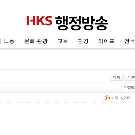
회·노동
문화·관광
교육
환경
라이프
전국
조회 : 4,233