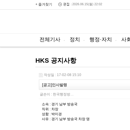
+ 즐겨찾기
2026.06.15(월) 22:02
전체기사
정치
행정·자치
사
HKS 공지사항
작성일 : 17-02-08 15:10
[공고]인사발령
글쓴이 :
한국행정방…
소속 : 경기 남부 방송국
직위 : 차장
성함 : 박미경
사유 : 경기 남부 방송국 차장 명