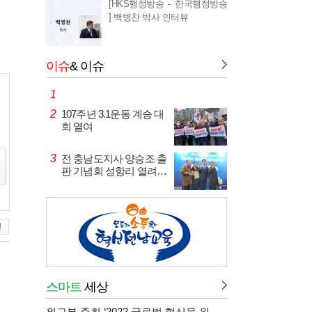
[HKS행정방송 - 한국행정방송
] 백병찬 박사 인터뷰
이슈
& 이슈
1
2
107주년 3.1운동 계승 대
회 열여
3
전 충남도지사 양승조 출
판 기념회 성항리 열려…
스마트
세상
외교부 주최 ‘2022 글로벌 혁신을 위한 미래대화’ 컨퍼런스 개…