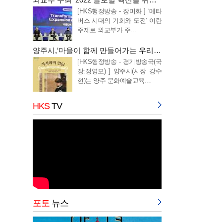
[HKS행정방송 - 장미화 ] ‘메타
버스 시대의 기회와 도전’ 이란
주제로 외교부가 주…
양주시,‘마을이 함께 만들어가는 우리동네 골목길
[HKS행정방송 - 경기방송국(국
장:정영모) ] 양주시(시장 강수
현)는 양주 문화예술교육…
HKS
TV
포토
뉴스