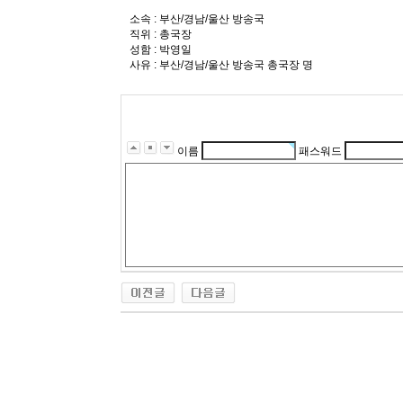
소속 : 부산/경남/울산 방송국
직위 : 총국장
성함 : 박영일
사유 : 부산/경남/울산 방송국 총국장 명
이름
패스워드